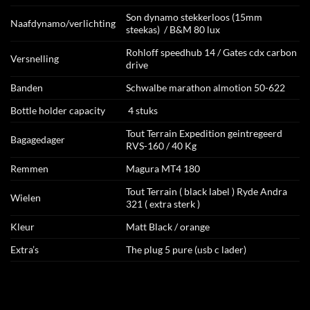
Son dynamo stekkerloos (15mm
Naafdynamo/verlichting
steekas) / B&M 80 lux
Rohloff speedhub 14 / Gates cdx carbon
Versnelling
drive
Banden
Schwalbe marathon almotion 50-622
Bottle holder capacity
4 stuks
Tout Terrain Expedition geintregeerd
Bagagedager
RVS-160 / 40 Kg
Remmen
Magura MT4 180
Tout Terrain ( black label ) Ryde Andra
Wielen
321 ( extra sterk )
Kleur
Matt Black / orange
Extra’s
The plug 5 pure (usb c lader)