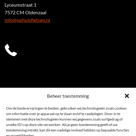
Lyceumstraat 1
7572 CM Oldenzaal
info@ophuisfietsen.nl
0541 539 353
Beheer toestemming
Om de beste ervaringen te bieden, gebruiken wij technologieën zoals cookies
om informatie over je apparaat op te slaan en/of te raadplegen. Door in te
stemmen met deze technologieën kunnen wij gegevens zoals surfgedrag of
unieke ID's op deze site verwerken. Als je geen toestemming geeft of uw
toestemming intrekt, kan dit een nadelige invloed hebben op bepaalde functies
en mogelijkheden.