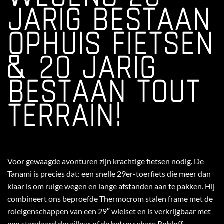
JARIG BESTAAN
OPHUIS FIETSEN
& 20 JARIG
BESTAAN TOUT
TERRAIN!
Voor gewaagde avonturen zijn krachtige fietsen nodig. De
Tanami is precies dat: een snelle 29er-toerfiets die meer dan
klaar is om ruige wegen en lange afstanden aan te pakken. Hij
combineert ons beproefde Thermocrom stalen frame met de
roleigenschappen van een 29″ wielset en is verkrijgbaar met
een standaard derailleur of de betrouwbare Rohloff