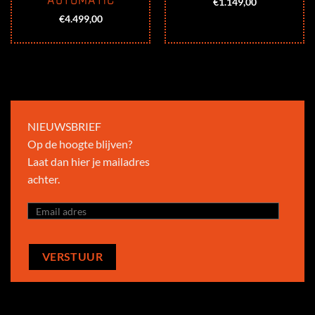
€
1.149,00
€
4.499,00
0.
NIEUWSBRIEF
Op de hoogte blijven?
Laat dan hier je mailadres
achter.