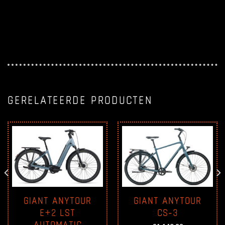
GERELATEERDE PRODUCTEN
GIANT ANYTOUR
GIANT ANYTOUR
E+2 LST
CS-3
AUTOMATIC
e
e