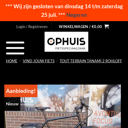
*** Wij zijn gesloten van dinsdag 14 t/m zaterdag
25 juli. ***
Negeren
Ga
Login / Registreren
WINKELWAGEN /
€
0,00
naar
inhoud
HOME
/
VIND JOUW FIETS
/
TOUT TERRAIN TANAMI 2 ROHLOFF
Aanbieding!
Nieuw