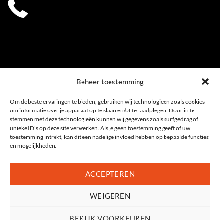
0541 539 353
Beheer toestemming
Om de beste ervaringen te bieden, gebruiken wij technologieën zoals cookies
om informatie over je apparaat op te slaan en/of te raadplegen. Door in te
stemmen met deze technologieën kunnen wij gegevens zoals surfgedrag of
unieke ID's op deze site verwerken. Als je geen toestemming geeft of uw
toestemming intrekt, kan dit een nadelige invloed hebben op bepaalde functies
en mogelijkheden.
ACCEPTEREN
WEIGEREN
Privacyverklaring
|
Cookiebeleid (EU)
Algemene voorwaarden
|
Sitemap
2026 , Ophuis Fietsspeciaalzaak Oldenzaal, Twente | alle rechten voorbehouden |
BEKIJK VOORKEUREN