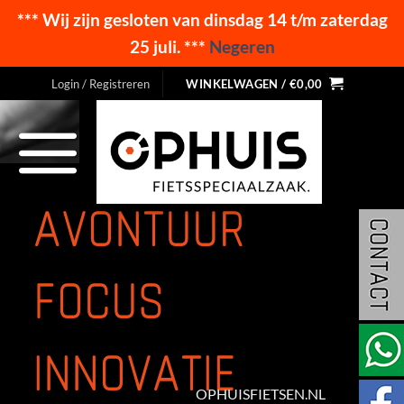
*** Wij zijn gesloten van dinsdag 14 t/m zaterdag
25 juli. ***
Negeren
Ga
Login / Registreren
WINKELWAGEN /
€
0,00
naar
inhoud
AVONTUUR
FOCUS
INNOVATIE
OPHUISFIETSEN.NL