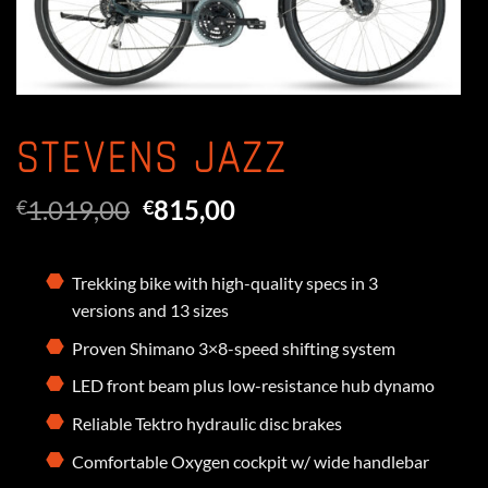
STEVENS JAZZ
Oorspronkelijke
Huidige
1.019,00
815,00
€
€
prijs
prijs
was:
is:
€1.019,00.
€815,00.
Trekking bike with high-quality specs in 3
versions and 13 sizes
Proven Shimano 3×8-speed shifting system
LED front beam plus low-resistance hub dynamo
Reliable Tektro hydraulic disc brakes
Comfortable Oxygen cockpit w/ wide handlebar