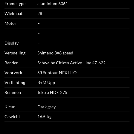
Frame type
aluminium 6061
Wielmaat
28
Motor
–
–
Display
–
Versnelling
Shimano 3×8 speed
Banden
Schwalbe Citizen Active-Line 47-622
Voorvork
SR Suntour NEX HLO
Verlichting
B+M Upp
Remmen
Tektro HD-T275
Kleur
Dark grey
Gewicht
16.5 kg