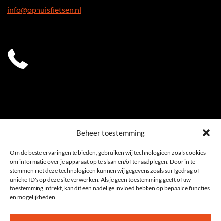
info@ophuisfietsen.nl
0541 539 353
Beheer toestemming
Om de beste ervaringen te bieden, gebruiken wij technologieën zoals cookies
om informatie over je apparaat op te slaan en/of te raadplegen. Door in te
stemmen met deze technologieën kunnen wij gegevens zoals surfgedrag of
unieke ID's op deze site verwerken. Als je geen toestemming geeft of uw
toestemming intrekt, kan dit een nadelige invloed hebben op bepaalde functies
en mogelijkheden.