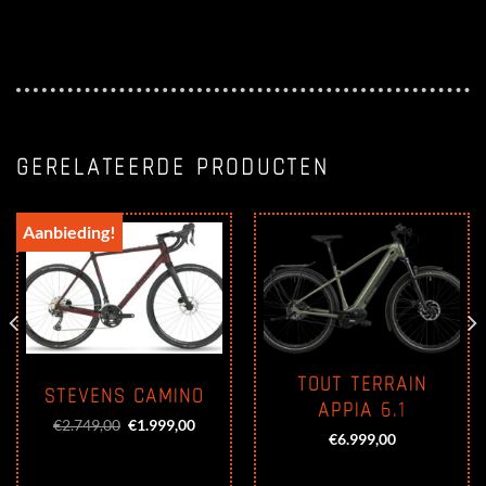
GERELATEERDE PRODUCTEN
Aanbieding!
TOUT TERRAIN
STEVENS CAMINO
APPIA 6.1
Oorspronkelijke
Huidige
€
2.749,00
€
1.999,00
prijs
prijs
ge
€
6.999,00
was:
is:
€2.749,00.
€1.999,00.
,00.