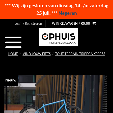
*** Wij zijn gesloten van dinsdag 14 t/m zaterdag
25 juli. ***
Negeren
Ga
Login / Registreren
WINKELWAGEN /
€
0,00
naar
inhoud
HOME
/
VIND JOUW FIETS
/
TOUT TERRAIN TRIBECA XPRESS
Nieuw