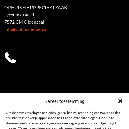
OPHUIS FIETSSPECIAALZAAK
Lyceumstraat 1
7572 CM Oldenzaal
info@ophuisfietsen.nl
0541 539 353
Beheer toestemming
Om de beste ervaringen te bieden, gebruiken wij technologieën zoals cookies
om informatie over je apparaat op te slaan en/of te raadplegen. Door in te
stemmen met deze technologieën kunnen wij gegevens zoals surfgedrag of
unieke ID's op deze site verwerken. Als je geen toestemming geeft of uw