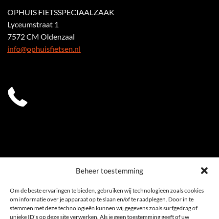
OPHUIS FIETSSPECIAALZAAK
Lyceumstraat 1
7572 CM Oldenzaal
info@ophuisfietsen.nl
0541 539 353
Beheer toestemming
Om de beste ervaringen te bieden, gebruiken wij technologieën zoals cookies
om informatie over je apparaat op te slaan en/of te raadplegen. Door in te
stemmen met deze technologieën kunnen wij gegevens zoals surfgedrag of
unieke ID's op deze site verwerken. Als je geen toestemming geeft of uw