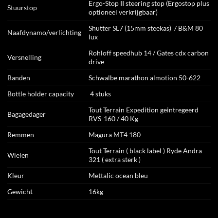
Ergo-Stop II steering stop (Ergostop plus
Stuurstop
optioneel verkrijgbaar)
Shutter SL7 (15mm steekas) / B&M 80
Naafdynamo/verlichting
lux
Rohloff speedhub 14 / Gates cdx carbon
Versnelling
drive
Banden
Schwalbe marathon almotion 50-622
Bottle holder capacity
4 stuks
Tout Terrain Expedition geintregeerd
Bagagedager
RVS-160 / 40 Kg
Remmen
Magura MT4 180
Tout Terrain ( black label ) Ryde Andra
Wielen
321 ( extra sterk )
Kleur
Mettalic ocean bleu
Gewicht
16kg