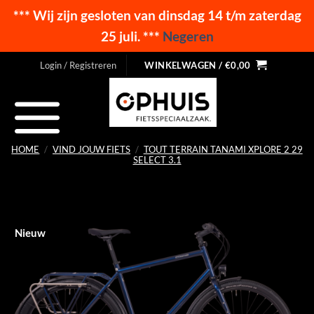
*** Wij zijn gesloten van dinsdag 14 t/m zaterdag
25 juli. ***
Negeren
Ga
Login / Registreren
WINKELWAGEN /
€
0,00
naar
inhoud
HOME
/
VIND JOUW FIETS
/
TOUT TERRAIN TANAMI XPLORE 2 29
SELECT 3.1
Nieuw