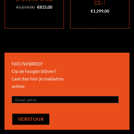
CS-1
Oorspronkelijke
Huidige
€
1.019,00
€
815,00
prijs
prijs
€
1.299,00
was:
is:
€1.019,00.
€815,00.
NIEUWSBRIEF
Op de hoogte blijven?
Laat dan hier je mailadres
achter.