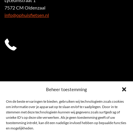
Lyceumstraat 1
7572 CM Oldenzaal
info@ophuisfietsen.nl
0541 539 353
Beheer toestemming
Om de beste ervaringen te bieden, gebruiken wij technologieën zoals cookies
om informatie over je apparaat op te slaan en/of te raadplegen. Door in te
stemmen met deze technologieën kunnen wij gegevens zoals surfgedrag of
unieke ID's op deze site verwerken. Als je geen toestemming geeft of uw
toestemming intrekt, kan dit een nadelige invloed hebben op bepaalde functies
en mogelijkheden.