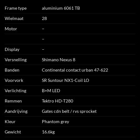
Frame type
aluminium 6061 TB
Wielmaat
28
Motor
–
–
Display
–
Versnelling
Shimano Nexus 8
Banden
Continental contact urban 47-622
Voorvork
SR Suntour NX1-Coil LO
Verlichting
B+M LED
Remmen
Tektro HD-T280
Aandrijving
Gates cdn belt / rvs sprocket
Kleur
Phantom grey
Gewicht
16.6kg