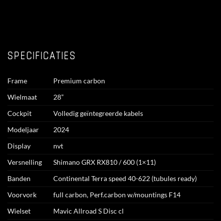
SPECIFICATIES
Frame
Premium carbon
Wielmaat
28”
Cockpit
Volledig geïntegreerde kabels
Modeljaar
2024
Display
nvt
Versnelling
Shimano GRX RX810 / 600 (1×11)
Banden
Continental Terra speed 40-622 (tubules ready)
Voorvork
full carbon, Perf.carbon w/mountings F14
Wielset
Mavic Allroad S Disc cl