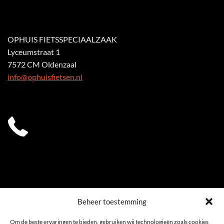
OPHUIS FIETSSPECIAALZAAK
Lyceumstraat 1
7572 CM Oldenzaal
info@ophuisfietsen.nl
0541 539 353
Beheer toestemming
Om de beste ervaringen te bieden, gebruiken wij technologieën zoals cookies