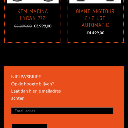
KTM MACINA
GIANT ANYTOUR
LYCAN 772
E+2 LST
AUTOMATIC
Oorspronkelijke
Huidige
€
5.299,00
€
3.999,00
prijs
prijs
€
4.499,00
was:
is:
€5.299,00.
€3.999,00.
NIEUWSBRIEF
Op de hoogte blijven?
Laat dan hier je mailadres
achter.