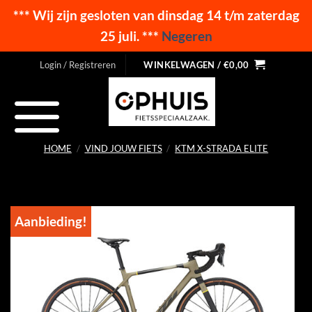
*** Wij zijn gesloten van dinsdag 14 t/m zaterdag
25 juli. ***
Negeren
Ga
Login / Registreren
WINKELWAGEN /
€
0,00
naar
inhoud
HOME
/
VIND JOUW FIETS
/
KTM X-STRADA ELITE
Aanbieding!