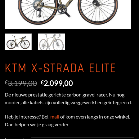
KTM X-STRADA ELITE
Oorspronkelijke
Huidige
3.199,00
2.099,00
€
€
prijs
prijs
De nieuwe prestatie gerichte carbon gravel racer. Nu nog
was:
is:
mooier, alle kabels zijn volledig weggewerkt en geïntegreerd.
€3.199,00.
€2.099,00.
Heb je interesse? Bel,
mail
of kom even langs in onze winkel.
Dan helpen we je graag verder.