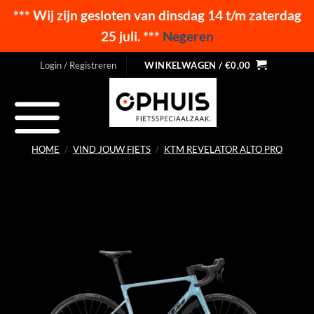
*** Wij zijn gesloten van dinsdag 14 t/m zaterdag
25 juli. ***
Negeren
Ga
Login / Registreren
WINKELWAGEN /
€
0,00
naar
inhoud
HOME
/
VIND JOUW FIETS
/
KTM REVELATOR ALTO PRO