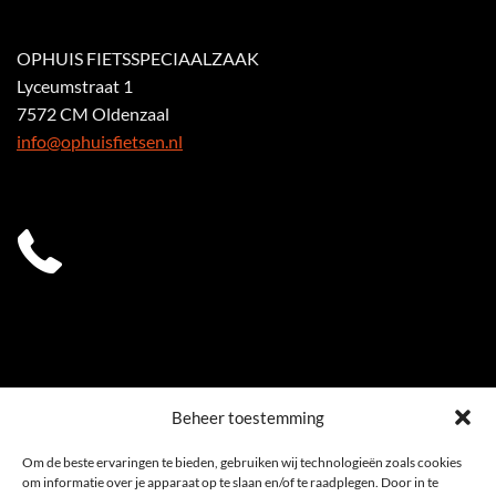
OPHUIS FIETSSPECIAALZAAK
Lyceumstraat 1
7572 CM Oldenzaal
info@ophuisfietsen.nl
0541 539 353
Beheer toestemming
Om de beste ervaringen te bieden, gebruiken wij technologieën zoals cookies
om informatie over je apparaat op te slaan en/of te raadplegen. Door in te