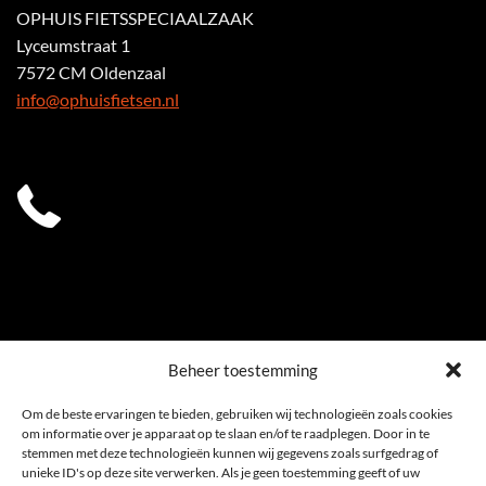
OPHUIS FIETSSPECIAALZAAK
Lyceumstraat 1
7572 CM Oldenzaal
info@ophuisfietsen.nl
0541 539 353
Beheer toestemming
Om de beste ervaringen te bieden, gebruiken wij technologieën zoals cookies
om informatie over je apparaat op te slaan en/of te raadplegen. Door in te
stemmen met deze technologieën kunnen wij gegevens zoals surfgedrag of
unieke ID's op deze site verwerken. Als je geen toestemming geeft of uw