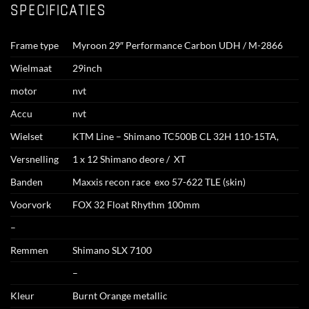
SPECIFICATIES
Frame type
Myroon 29″ Performance Carbon UDH / M-2866
Wielmaat
29inch
motor
nvt
Accu
nvt
Wielset
KTM Line – Shimano TC500B CL 32H 110-15TA,
Versnelling
1 x 12 Shimano deore / XT
Banden
Maxxis recon race exo 57-622 TLE (skin)
Voorvork
FOX 32 Float Rhythm 100mm
–
Remmen
Shimano SLX 7100
–
Kleur
Burnt Orange metallic