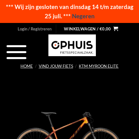
*** Wij zijn gesloten van dinsdag 14 t/m zaterdag
25 juli. ***
Negeren
Ga
Login / Registreren
WINKELWAGEN /
€
0,00
naar
inhoud
HOME
/
VIND JOUW FIETS
/
KTM MYROON ELITE