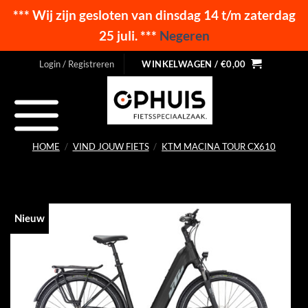
*** Wij zijn gesloten van dinsdag 14 t/m zaterdag
25 juli. ***
Negeren
Ga
Login / Registreren
WINKELWAGEN /
€
0,00
naar
inhoud
HOME
/
VIND JOUW FIETS
/
KTM MACINA TOUR CX610
Nieuw