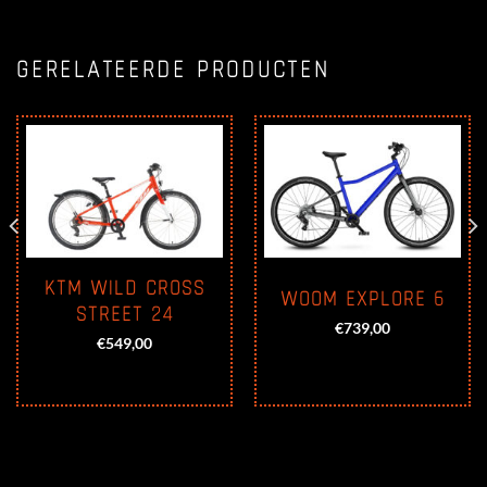
GERELATEERDE PRODUCTEN
KTM WILD CROSS
WOOM EXPLORE 6
STREET 24
e
e
€
739,00
€
549,00
0.