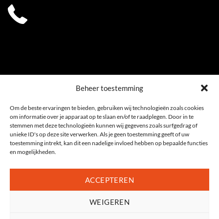
0541 539 353
Beheer toestemming
Om de beste ervaringen te bieden, gebruiken wij technologieën zoals cookies
om informatie over je apparaat op te slaan en/of te raadplegen. Door in te
stemmen met deze technologieën kunnen wij gegevens zoals surfgedrag of
unieke ID's op deze site verwerken. Als je geen toestemming geeft of uw
toestemming intrekt, kan dit een nadelige invloed hebben op bepaalde functies
en mogelijkheden.
ACCEPTEREN
WEIGEREN
Privacyverklaring
|
Cookiebeleid (EU)
Algemene voorwaarden
|
Sitemap