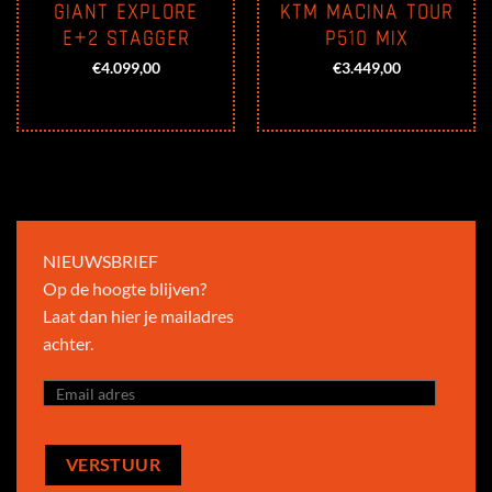
GIANT EXPLORE
KTM MACINA TOUR
E+2 STAGGER
P510 MIX
ge
€
4.099,00
€
3.449,00
,00.
NIEUWSBRIEF
Op de hoogte blijven?
Laat dan hier je mailadres
achter.