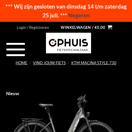
*** Wij zijn gesloten van dinsdag 14 t/m zaterdag
25 juli. ***
Negeren
Ga
Login / Registreren
WINKELWAGEN /
€
0,00
naar
inhoud
HOME
/
VIND JOUW FIETS
/
KTM MACINA STYLE 730
Nieuw