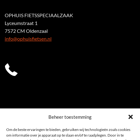
OPHUIS FIETSSPECIAALZAAK
Lyceumstraat 1
7572 CM Oldenzaal
info@ophuisfietsen.nl
0541 539 353
Beheer toestemming
Om de beste ervaringen te bieden, gebruiken wij technologieën zoals cookies
om informatie over je apparaat op te slaan en/of te raadplegen. Door in te