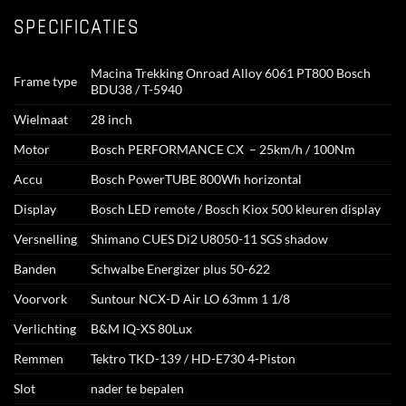
SPECIFICATIES
Macina Trekking Onroad Alloy 6061 PT800 Bosch
Frame type
BDU38 / T-5940
Wielmaat
28 inch
Motor
Bosch PERFORMANCE CX – 25km/h / 100Nm
Accu
Bosch PowerTUBE 800Wh horizontal
Display
Bosch LED remote / Bosch Kiox 500 kleuren display
Versnelling
Shimano CUES Di2 U8050-11 SGS shadow
Banden
Schwalbe Energizer plus 50-622
Voorvork
Suntour NCX-D Air LO 63mm 1 1/8
Verlichting
B&M IQ-XS 80Lux
Remmen
Tektro TKD-139 / HD-E730 4-Piston
Slot
nader te bepalen