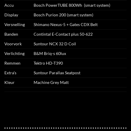
Accu
Bosch PowerTUBE 800Wh (smart system)
Display
Bosch Purion 200 (smart system)
Versnelling
Shimano Nexus-5 + Gates CDX Belt
Banden
Contintal E-Contact plus 50-622
Voorvork
Suntour NCX 32 D Coil
Verlichting
B&M Briq-s 60lux
Remmen
Tektro HD-T390
Extra’s
Suntour Parallax Seatpost
Kleur
Machine Grey Matt