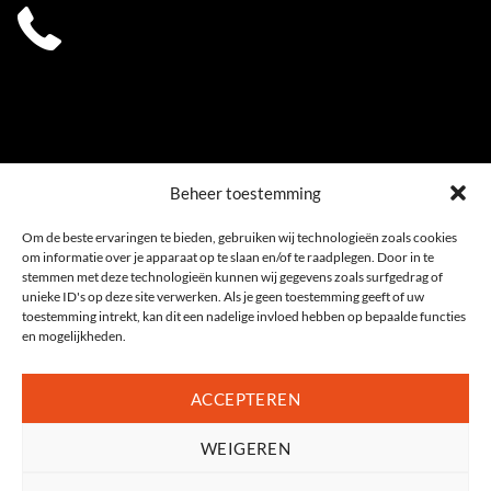
0541 539 353
Beheer toestemming
Om de beste ervaringen te bieden, gebruiken wij technologieën zoals cookies
om informatie over je apparaat op te slaan en/of te raadplegen. Door in te
stemmen met deze technologieën kunnen wij gegevens zoals surfgedrag of
unieke ID's op deze site verwerken. Als je geen toestemming geeft of uw
toestemming intrekt, kan dit een nadelige invloed hebben op bepaalde functies
en mogelijkheden.
ACCEPTEREN
WEIGEREN
Privacyverklaring
|
Cookiebeleid (EU)
Algemene voorwaarden
|
Sitemap
2026 , Ophuis Fietsspeciaalzaak Oldenzaal, Twente | alle rechten voorbehouden |