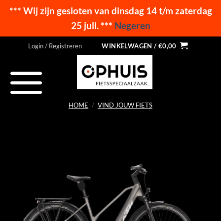
*** Wij zijn gesloten van dinsdag 14 t/m zaterdag
25 juli. ***
Negeren
Ga
Login / Registreren
WINKELWAGEN /
€
0,00
naar
inhoud
HOME
/
VIND JOUW FIETS