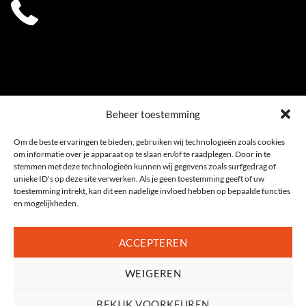
0541 539 353
Beheer toestemming
Om de beste ervaringen te bieden, gebruiken wij technologieën zoals cookies
om informatie over je apparaat op te slaan en/of te raadplegen. Door in te
stemmen met deze technologieën kunnen wij gegevens zoals surfgedrag of
unieke ID's op deze site verwerken. Als je geen toestemming geeft of uw
toestemming intrekt, kan dit een nadelige invloed hebben op bepaalde functies
en mogelijkheden.
ACCEPTEREN
WEIGEREN
Privacyverklaring
|
Cookiebeleid (EU)
Algemene voorwaarden
|
Sitemap
2026 , Ophuis Fietsspeciaalzaak Oldenzaal, Twente | alle rechten voorbehouden |
BEKIJK VOORKEUREN