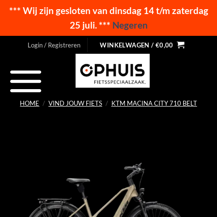
*** Wij zijn gesloten van dinsdag 14 t/m zaterdag
25 juli. ***
Negeren
Ga
Login / Registreren
WINKELWAGEN /
€
0,00
naar
inhoud
HOME
/
VIND JOUW FIETS
/
KTM MACINA CITY 710 BELT