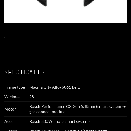
.
SPECIFICATIES
Frame type
Macina City Alloy6061 belt;
Wielmaat
28
Bosch Performance CX Gen 5, 85nm (smart system) +
Motor
gps connect module
Accu
Bosch 800Wh hor. (smart system)
Display
Bosch KIOX 500 TFT Display (smart system)