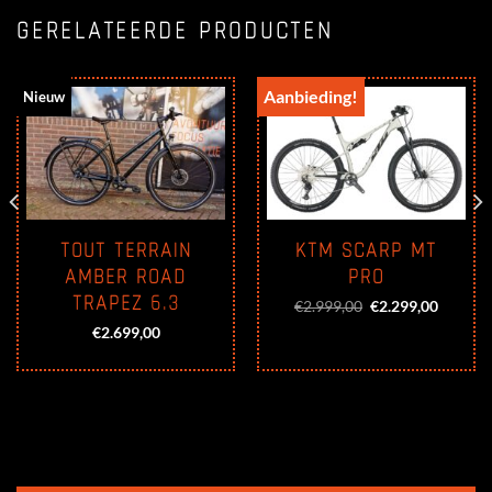
GERELATEERDE PRODUCTEN
Aanbieding!
Nieuw
TOUT TERRAIN
KTM SCARP MT
AMBER ROAD
PRO
TRAPEZ 6.3
Oorspronkelijke
Huidige
€
2.999,00
€
2.299,00
prijs
prijs
€
2.699,00
was:
is:
€2.999,00.
€2.299,