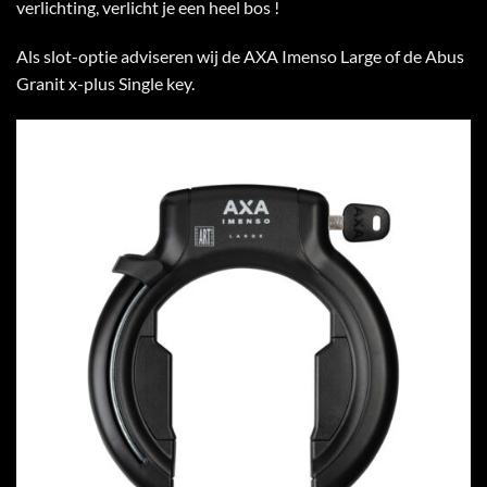
verlichting, verlicht je een heel bos !
Als slot-optie adviseren wij de AXA Imenso Large of de Abus
Granit x-plus Single key.