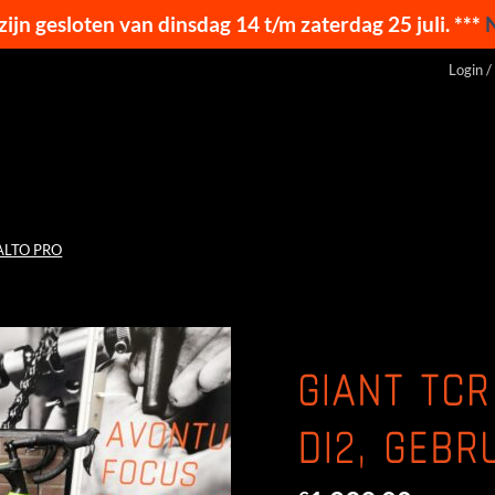
 zijn gesloten van dinsdag 14 t/m zaterdag 25 juli. ***
Login /
ALTO PRO
GIANT TCR
DI2, GEBR