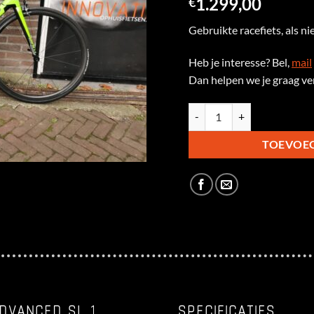
1.299,00
€
Gebruikte racefiets, als n
Heb je interesse? Bel,
mail
Dan helpen we je graag ve
Giant TCR Advanced SL 1 Di2,
TOEVOE
ADVANCED SL 1
SPECIFICATIES