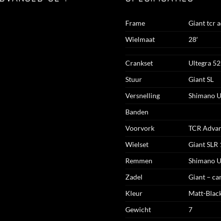
Frame
Giant tcr 
Wielmaat
28′
Crankset
Ultegra 5
Stuur
Giant SL
Versnelling
Shimano U
Banden
Voorvork
TCR Advan
Wielset
Giant SLR
Remmen
Shimano U
Zadel
Giant – ca
Kleur
Matt-Black
Gewicht
7