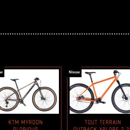
uw
Nieuw
KTM MYROON
TOUT TERRAIN
GLORIOUS
OUTBACK XPLORE 2 2