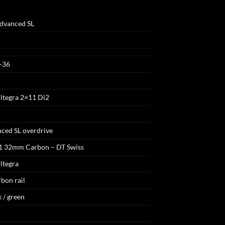
advanced SL
2-36
ltegra 2×11 Di2
ced SL overdrive
 1 32mm Carbon – DT Swiss
ltegra
rbon rail
 / green