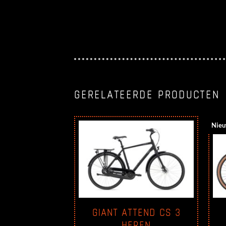
GERELATEERDE PRODUCTEN
Nie
LD CROSS
GIANT ATTEND CS 3
ET 24
HEREN