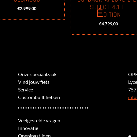
SELECT 4.1 TT
€
2.999,00
ÉDITION
€
4.799,00
Onze speciaalzaak
OPH
Vind jouw fiets
Lyc
Service
757
Custombuilt fietsen
info
Veelgestelde vragen
Innovatie
Openingstijden