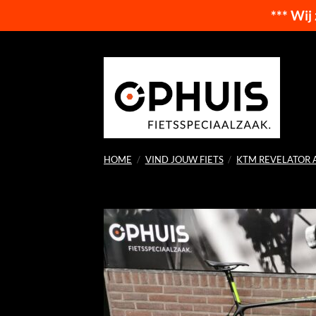
*** Wij
Ga
naar
inhoud
HOME
/
VIND JOUW FIETS
/
KTM REVELATOR 