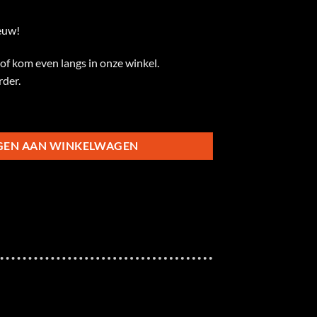
ieuw!
of kom even langs in onze winkel.
rder.
 gebruikt L aantal
GEN AAN WINKELWAGEN