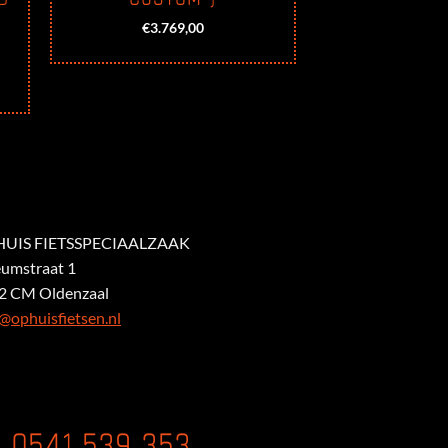
€
3.769,00
UIS FIETSSPECIAALZAAK
eumstraat 1
2 CM Oldenzaal
@ophuisfietsen.nl
0541 539 353