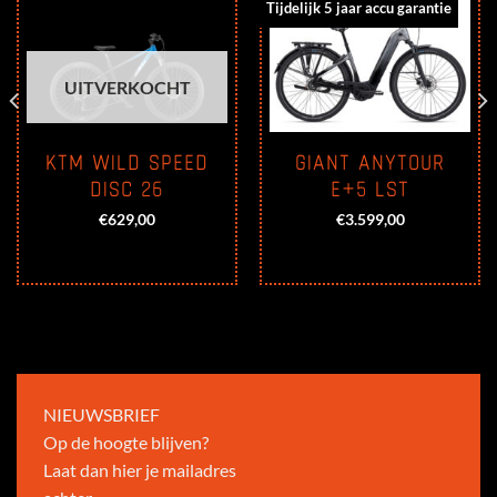
Tijdelijk 5 jaar accu garantie
UITVERKOCHT
KTM WILD SPEED
GIANT ANYTOUR
DISC 26
E+5 LST
€
629,00
€
3.599,00
NIEUWSBRIEF
Op de hoogte blijven?
Laat dan hier je mailadres