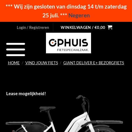
*** Wij zijn gesloten van dinsdag 14 t/m zaterdag
25 juli. ***
Negeren
Ga
Login / Registreren
WINKELWAGEN /
€
0,00
naar
inhoud
HOME
/
VIND JOUW FIETS
/
GIANT DELIVER E+ BEZORGFIETS
Lease mogelijkheid!