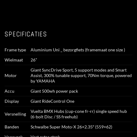
SPECIFICATIES
Frame type
Aluminium Uni _ bezorgfiets (framemaat one size )
Wielmaat
26”
Giant SyncDrive Sport, 5 support modes and Smart
Motor
Assist, 300% tunable support, 70Nm torque, powered
by YAMAHA
Accu
Giant 500wh power pack
Display
Giant RideControl One
Vuelta BMX Hubs (cup-cone fr-rr) single speed hub
Versnelling
(6-bolt Disc / SS freehub)
Banden
Schwalbe Super Moto-X 26×2.35″ (559×62)
Voorvork
Vast extra sterk