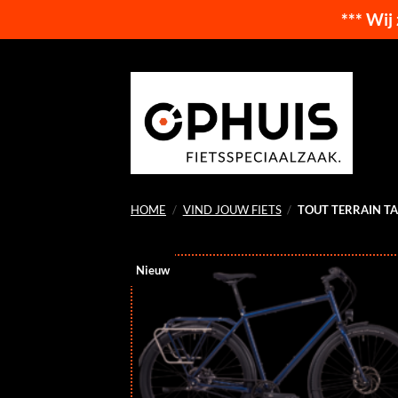
*** Wij
Ga
naar
inhoud
HOME
/
VIND JOUW FIETS
/
TOUT TERRAIN T
Nieuw