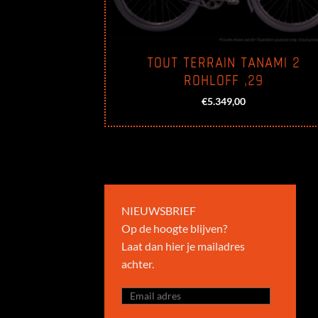
TOUT TERRAIN TANAMI 2
ROHLOFF ,29
€
5.349,00
NIEUWSBRIEF
Op de hoogte blijven?
Laat dan hier je mailadres
achter.