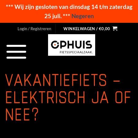
*** Wij zijn gesloten van dinsdag 14 t/m zaterdag
25 juli. ***
Negeren
Ga
Login / Registreren
WINKELWAGEN /
€
0,00
naar
inhoud
VAKANTIEFIETS –
ELEKTRISCH JA OF
NEE?