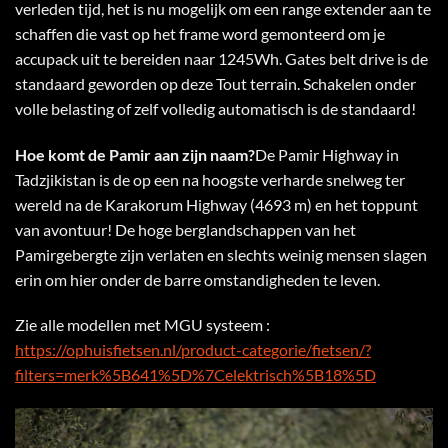
verleden tijd, het is nu mogelijk om een range extender aan te
schaffen die vast op het frame word gemonteerd om je
accupack uit te bereiden naar 1245Wh. Gates belt drive is de
standaard geworden op deze Tout terrain. Schakelen onder
volle belasting of zelf volledig automatisch is de standaard!
Hoe komt de Pamir aan zijn naam?
De Pamir Highway in
Tadzjikistan is de op een na hoogste verharde snelweg ter
wereld na de Karakorum Highway (4693 m) en het toppunt
van avontuur! De hoge berglandschappen van het
Pamirgebergte zijn verlaten en slechts weinig mensen slagen
erin om hier onder de barre omstandigheden te leven.
Zie alle modellen met MGU systeem :
https://ophuisfietsen.nl/product-categorie/fietsen/?
filters=merk%5B641%5D%7Celektrisch%5B18%5D