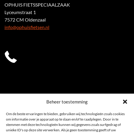
OPHUIS FIETSSPECIAALZAAK
Lyceumstraat 1
7572 CM Oldenzaal
info@ophuisfietsen.nl
0541 539 353
Beheer toestemming
Om de beste ervaringen te bieden, gebruiken wij technologieën zoals cookies
om informatie over je apparaat op te slaan en/of te raadplegen. Door in te
stemmen met deze technologieën kunnen wij gegevens zoals surfgedrag of
unieke ID's op deze site verwerken. Als je geen toestemming geeft of uw