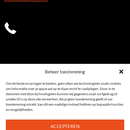
0541 539 353
Beheer toestemming
Om de beste ervaringen te bieden, gebruiken wij technologieën zoals cookies
om informatie over je apparaat op te slaan en/of te raadplegen. Door in te
stemmen met deze technologieën kunnen wij gegevens zoals surfgedrag of
unieke ID's op deze site verwerken. Als je geen toestemming geeft of uw
toestemming intrekt, kan dit een nadelige invloed hebben op bepaalde functies
en mogelijkheden.
ACCEPTEREN