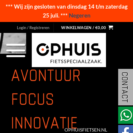
*** Wij zijn gesloten van dinsdag 14 t/m zaterdag
25 juli. ***
Negeren
Ga
Login / Registreren
WINKELWAGEN /
€
0,00
naar
inhoud
AVONTUUR
FOCUS
INNOVATIE
OPHUISFIETSEN.NL