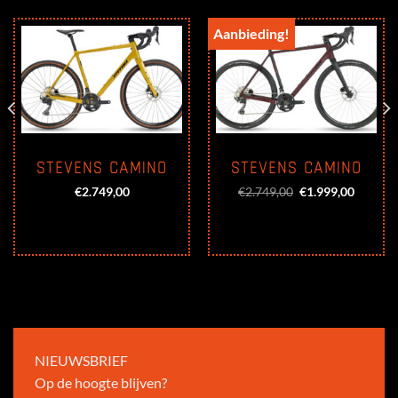
Aanbieding!
STEVENS CAMINO
STEVENS CAMINO
Oorspronkelijke
Huidige
€
2.749,00
€
2.749,00
€
1.999,00
prijs
prijs
was:
is:
€2.749,00.
€1.999,
NIEUWSBRIEF
Op de hoogte blijven?