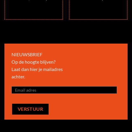
prijs
prijs
was:
is:
€1.019,00.
€815,00.
NIEUWSBRIEF
Op de hoogte blijven?
Laat dan hier je mailadres
achter.