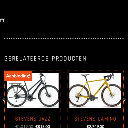
fff
GERELATEERDE PRODUCTEN
Aanbieding!
STEVENS JAZZ
STEVENS CAMINO
Oorspronkelijke
Huidige
€
1.019,00
€
815,00
€
2.749,00