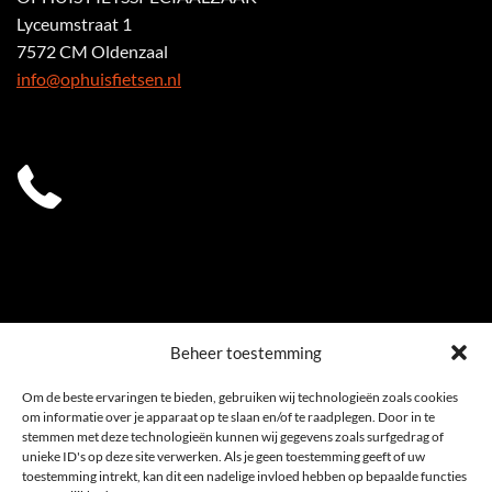
Lyceumstraat 1
7572 CM Oldenzaal
info@ophuisfietsen.nl
0541 539 353
Beheer toestemming
Om de beste ervaringen te bieden, gebruiken wij technologieën zoals cookies
om informatie over je apparaat op te slaan en/of te raadplegen. Door in te
stemmen met deze technologieën kunnen wij gegevens zoals surfgedrag of
unieke ID's op deze site verwerken. Als je geen toestemming geeft of uw
toestemming intrekt, kan dit een nadelige invloed hebben op bepaalde functies