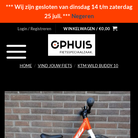
*** Wij zijn gesloten van dinsdag 14 t/m zaterdag
25 juli. ***
Negeren
Ga
Login / Registreren
WINKELWAGEN /
€
0,00
naar
inhoud
HOME
/
VIND JOUW FIETS
/
KTM WILD BUDDY 10