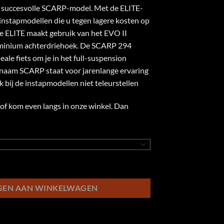
is:
t succesvolle SCARP-model. Met de ELITE-
9,00.
€2.549,00.
instapmodellen die u tegen lagere kosten op
e ELITE maakt gebruik van het EVO II
uminium achterdriehoek. De SCARP 294
eale fiets om je in het full-suspension
 naam SCARP staat voor jarenlange ervaring
ok bij de instapmodellen niet teleurstellen
of kom even langs in onze winkel. Dan
al
GEN AAN WINKELWAGEN