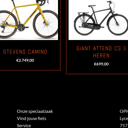
GIANT ATTEND CS 3
STEVENS CAMINO
HEREN
€
2.749,00
€
699,00
Onze speciaalzaak
OPH
Vind jouw fiets
Lyc
Service
757