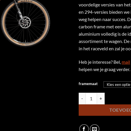
was:
voordelige versies van he
€3.49
en 294-versies bieden we 
weg helpen naar succes. D
carbon frame met een al
aluminium volledig is de id
assortiment te wagen. De
in het raceveld en zal je o
Heb je interesse? Bel,
mail
helpen we je graag verder.
framemaat
KTM Scarp Elite LTD - S aant
TOEVOE