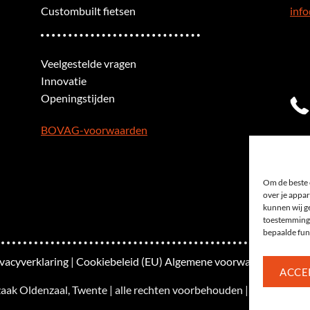
Custombuilt fietsen
info
Veelgestelde vragen
Innovatie
Openingstijden
BOVAG-voorwaarden
Om de beste 
over je appar
kunnen wij ge
toestemming 
bepaalde fun
ivacyverklaring
|
Cookiebeleid (EU)
Algemene voorwaarden
|
Site
ACCE
zaak Oldenzaal, Twente | alle rechten voorbehouden | Gerealiseer