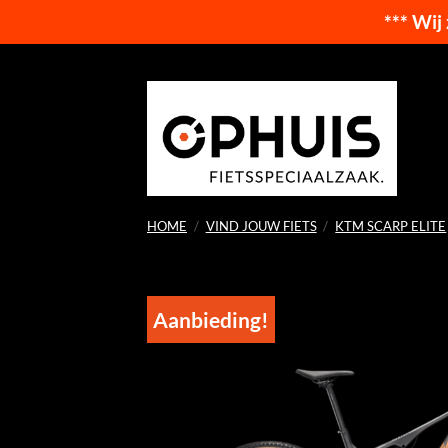
*** Wij
Ga
naar
inhoud
HOME
/
VIND JOUW FIETS
/
KTM SCARP ELITE
Aanbieding!