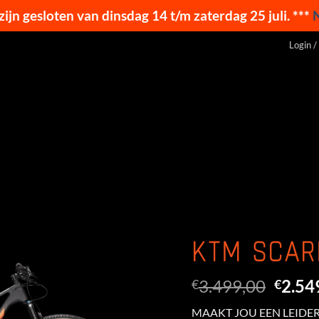
 zijn gesloten van dinsdag 14 t/m zaterdag 25 juli. ***
Login /
KTM SCARP
Oorsp
3.499,00
2.54
€
€
prijs
MAAKT JOU EEN LEIDER. W