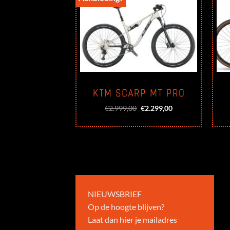
ADA 15 PRO
KTM SCARP MT PRO
Oorspronkelijke
Huidige
999,00
€
2.999,00
€
2.299,00
prijs
prijs
was:
is:
€2.999,00.
€2.299,00.
NIEUWSBRIEF
Op de hoogte blijven?
Laat dan hier je mailadres