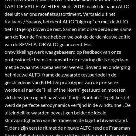
LAAT DE VALLEI ACHTER. Sinds 2018 maakt de naam ALTO
deel uit van ons racefietsassortiment. Vertaald uit het
Italiaans / Spaans, betekent ALTO “high up” en met de ALTO
fiets sta je op boven de rest. Samen met onze derde deelname
aan de Tour de France hebben we ook de derde nieuwe editie
van de REVELATOR ALTO gelanceerd. Het
ontwikkelingswerk was gebaseerd op feedback van onze
professionele teams en omvatte de ervaring die is opgedaan
met de zwaarste racebanen ter wereld. Bovendien onderging
het nieuwe ALTO-frame de zwaarste testperiode in de
geschiedenis van KTM. De prototypes van de pre-serie
werden al naar de “Hell of the North” gestuurd en moesten
zich bewijzen op het pavé van “Parijs-Roubaix”. Tegelijkertijd
werd de perfecte aerodynamica verfijnd in de windtunnel. De
uiteindelijke waarden bevestigen beide: de ideale
klimvaardigheden van de frames en de lage luchtweerstand.
Tijdens zijn eerste rit met de nieuwe ALTO reed de Fransman
Pierre Rolland rechtstreeks in de beste klimmerstrui van de