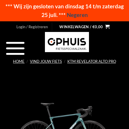
*** Wij zijn gesloten van dinsdag 14 t/m zaterdag
25 juli. ***
Negeren
Ga
Login / Registreren
WINKELWAGEN /
€
0,00
naar
inhoud
HOME
/
VIND JOUW FIETS
/
KTM REVELATOR ALTO PRO