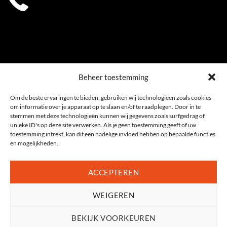
0541 539 353
Beheer toestemming
Om de beste ervaringen te bieden, gebruiken wij technologieën zoals cookies
om informatie over je apparaat op te slaan en/of te raadplegen. Door in te
stemmen met deze technologieën kunnen wij gegevens zoals surfgedrag of
unieke ID's op deze site verwerken. Als je geen toestemming geeft of uw
toestemming intrekt, kan dit een nadelige invloed hebben op bepaalde functies
en mogelijkheden.
ACCEPTEREN
WEIGEREN
Privacyverklaring
|
Cookiebeleid (EU)
Algemene voorwaarden
|
Sitemap
2026 , Ophuis Fietsspeciaalzaak Oldenzaal, Twente | alle rechten voorbehouden |
BEKIJK VOORKEUREN
Gerealiseerd door:
Studio Nieuwe Weide