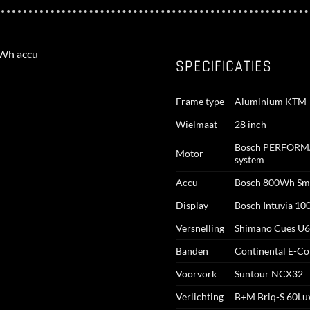
SPECIFICATIES
0Wh accu
Frame type
Aluminium KTM
Wielmaat
28 inch
Bosch PERFORMA
Motor
system
Accu
Bosch 800Wh Sm
Display
Bosch Intuvia 10
Versnelling
Shimano Cues U6
Banden
Continental E-Co
Voorvork
Suntour NCX32
Verlichting
B+M Briq-S 60Lu