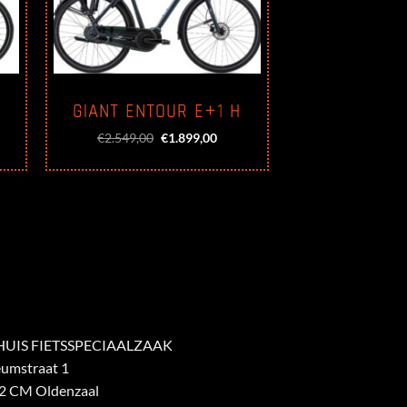
GIANT ENTOUR E+1 H
Oorspronkelijke
Huidige
€
2.549,00
€
1.899,00
prijs
prijs
was:
is:
€2.549,00.
€1.899,00.
UIS FIETSSPECIAALZAAK
eumstraat 1
2 CM Oldenzaal