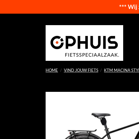
*** Wij
Ga
naar
inhoud
HOME
/
VIND JOUW FIETS
/
KTM MACINA STY