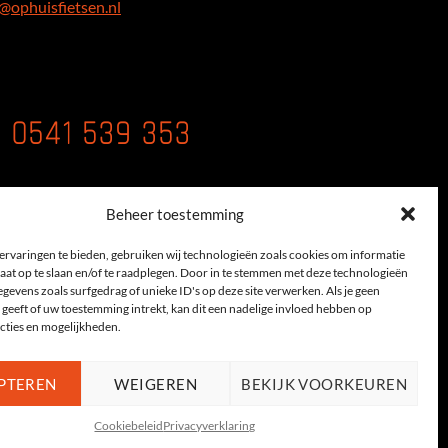
@ophuisfietsen.nl
0541 539 353
Beheer toestemming
ervaringen te bieden, gebruiken wij technologieën zoals cookies om informatie
aat op te slaan en/of te raadplegen. Door in te stemmen met deze technologieën
gevens zoals surfgedrag of unieke ID's op deze site verwerken. Als je geen
geeft of uw toestemming intrekt, kan dit een nadelige invloed hebben op
cties en mogelijkheden.
map
PTEREN
WEIGEREN
BEKIJK VOORKEUREN
d door:
Studio Nieuwe Weide
Cookiebeleid
Privacyverklaring