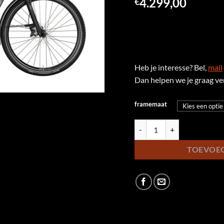
4.299,00
€
Heb je interesse? Bel,
mail
Dan helpen we je graag ve
framemaat
KTM Macina Style 830 heren
TOEVOE