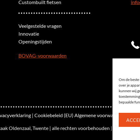
Custombuilt fietsen
info
Veelgestelde vragen
Innovatie
Openingstijden
BOVAG-voorwaarden
Om de beste 
over je appar
kunnen wij ge
toestemming 
bepaalde fun
ivacyverklaring
|
Cookiebeleid (EU)
Algemene voorwaarden
|
Site
ACCE
zaak Oldenzaal, Twente | alle rechten voorbehouden | Gerealiseer