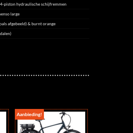
-piston hydraulische schijfremmen
menso large
oals afgebeeld) & burnt orange
dalen)
Aanbieding!