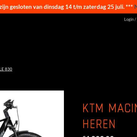
 zijn gesloten van dinsdag 14 t/m zaterdag 25 juli. ***
Login /
LE 830
KTM MACI
HEREN