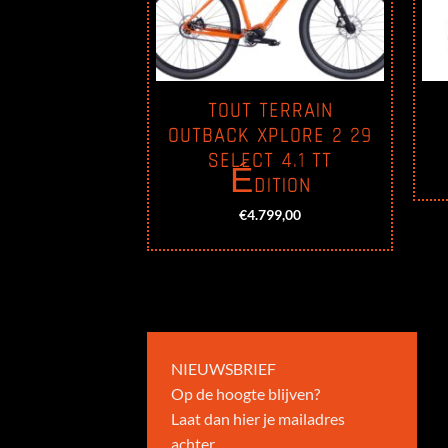
TOUT TERRAIN
XPLORE 6
OUTBACK XPLORE 2 29
SELECT 4.1 TT
39,00
ÉDITION
€
4.799,00
NIEUWSBRIEF
Op de hoogte blijven?
Laat dan hier je mailadres
achter.