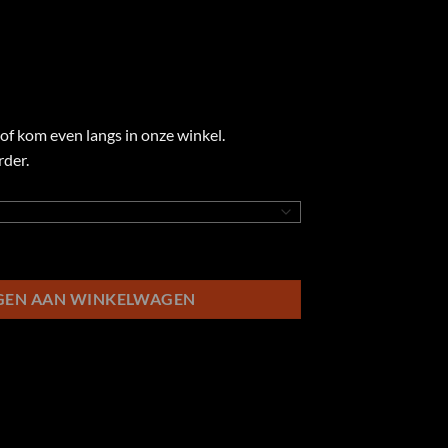
of kom even langs in onze winkel.
rder.
 aantal
GEN AAN WINKELWAGEN