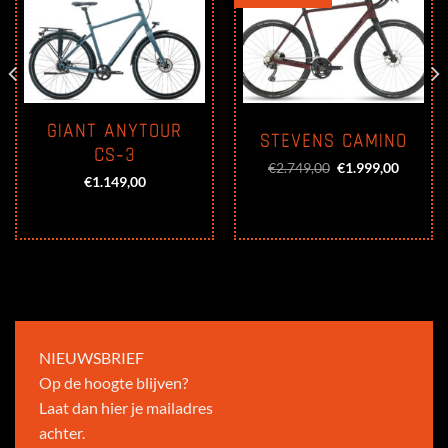
GIANT ANYTOUR
STEVENS CAMINO
CS-3
Oorspronkelijke
Huidige
€
2.749,00
€
1.999,00
prijs
prijs
€
1.149,00
was:
is:
€2.749,00.
€1.999,
NIEUWSBRIEF
Op de hoogte blijven?
Laat dan hier je mailadres
achter.