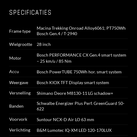
SPECIFICATIES
Macina Trekking Onroad Alloy6061; PT750Wh
Frame type
Bosch Gen.4 / T-2940
Wielgrootte
28 inch
Bosch PERFORMANCE CX Gen.4 smart system
Motor
– 25 km/u / 85 Nm
Accu
Bosch PowerTUBE 750Wh hor.
smart system
Weergave
Bosch KIOX TFT Display smart system
Versnelling
Shimano Deore M8130-11 LG schadow+
Schwalbe Energizer Plus Perf. GreenGuard 50-
Banden
622
Voorvork
Suntour NCX-D Air LO 63 mm
Verlichting
B&M Lumotec IQ-XM LED 120-170LUX