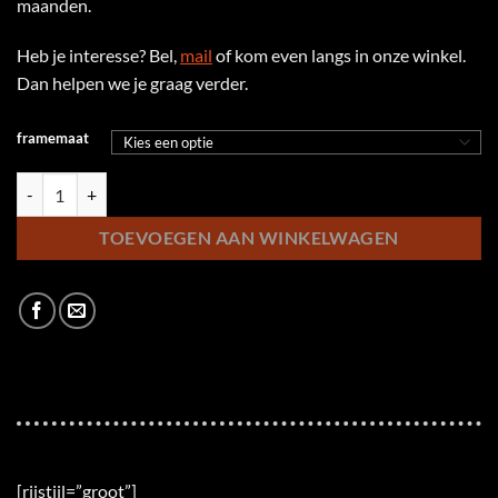
maanden.
Heb je interesse? Bel,
mail
of kom even langs in onze winkel.
Dan helpen we je graag verder.
framemaat
KTM Macina Style 710 Heren aantal
TOEVOEGEN AAN WINKELWAGEN
[rijstijl=”groot”]