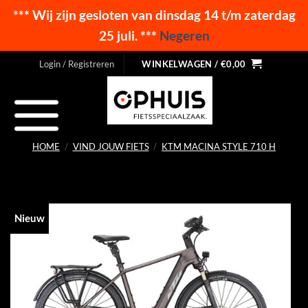
*** Wij zijn gesloten van dinsdag 14 t/m zaterdag
25 juli. ***
Negeren
Ga
Login / Registreren
WINKELWAGEN /
€
0,00
naar
inhoud
HOME
/
VIND JOUW FIETS
/
KTM MACINA STYLE 710 H
Nieuw