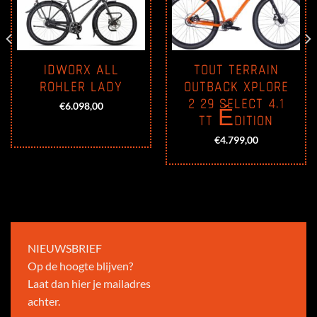
IDWORX ALL
TOUT TERRAIN
ROHLER LADY
OUTBACK XPLORE
2 29 SELECT 4.1
€
6.098,00
TT ÉDITION
€
4.799,00
NIEUWSBRIEF
Op de hoogte blijven?
Laat dan hier je mailadres
achter.