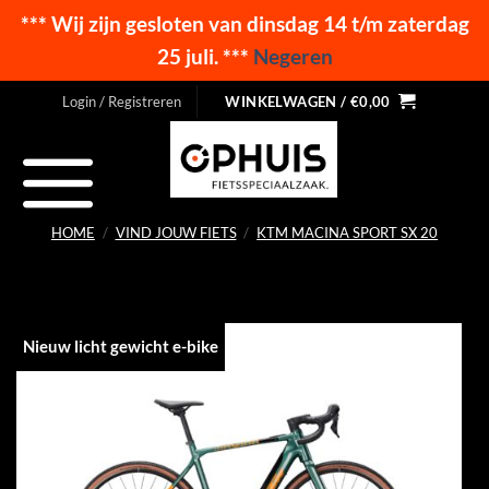
*** Wij zijn gesloten van dinsdag 14 t/m zaterdag
25 juli. ***
Negeren
Ga
Login / Registreren
WINKELWAGEN /
€
0,00
naar
inhoud
HOME
/
VIND JOUW FIETS
/
KTM MACINA SPORT SX 20
Nieuw licht gewicht e-bike