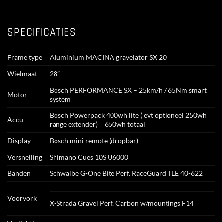
SPECIFICATIES
Frame type
Aluminium MACINA gravelator SX 20
Wielmaat
28”
Bosch PERFORMANCE SX – 25km/h / 65Nm smart
Motor
system
Bosch Powerpack 400wh lite ( evt optioneel 250wh
Accu
range extender) = 650wh totaal
Display
Bosch mini remote (dropbar)
Versnelling
Shimano Cues 10S U6000
Banden
Schwalbe G-One Bite Perf. RaceGuard TLE 40-622
Voorvork
X-Strada Gravel Perf. Carbon w/mountings F14