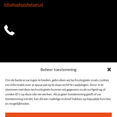
info@ophuisfietsen.nl
0541 539 353
Beheer toestemming
Om de beste ervaringen te bieden, gebruiken wij technologieën zoals cookies
om informatie over je apparaat op te slaan en/of te raadplegen. Door in te
stemmen met deze technologieën kunnen wij gegevens zoals surfgedrag of
unieke ID's op deze site verwerken. Als je geen toestemming geeft of uw
toestemming intrekt, kan dit een nadelige invloed hebben op bepaalde functies
en mogelijkheden.