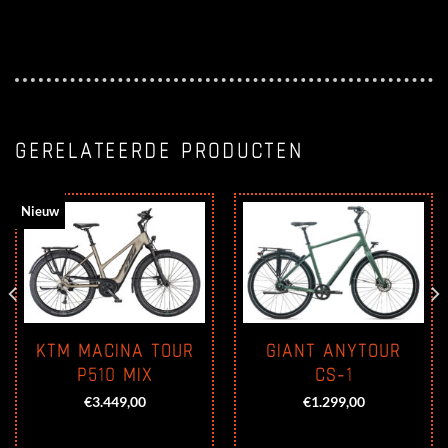
GERELATEERDE PRODUCTEN
Nieuw
KTM MACINA TOUR
GIANT ANYTOUR
P510 MIX
CS-1
ge
€
3.449,00
€
1.299,00
,00.