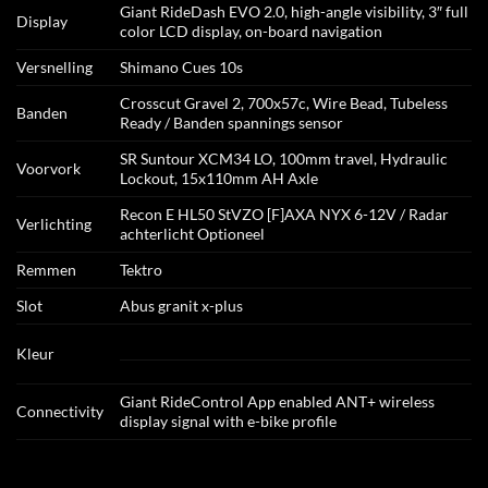
Giant RideDash EVO 2.0, high-angle visibility, 3″ full
Display
color LCD display, on-board navigation
Versnelling
Shimano Cues 10s
Crosscut Gravel 2, 700x57c, Wire Bead, Tubeless
Banden
Ready / Banden spannings sensor
SR Suntour XCM34 LO, 100mm travel, Hydraulic
Voorvork
Lockout, 15x110mm AH Axle
Recon E HL50 StVZO [F]AXA NYX 6-12V / Radar
Verlichting
achterlicht Optioneel
Remmen
Tektro
Slot
Abus granit x-plus
Kleur
Giant RideControl App enabled ANT+ wireless
Connectivity
display signal with e-bike profile