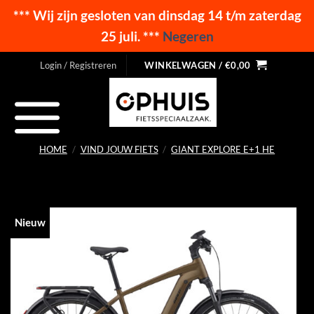
*** Wij zijn gesloten van dinsdag 14 t/m zaterdag
25 juli. ***
Negeren
Ga
Login / Registreren
WINKELWAGEN /
€
0,00
naar
inhoud
HOME
/
VIND JOUW FIETS
/
GIANT EXPLORE E+1 HE
Nieuw