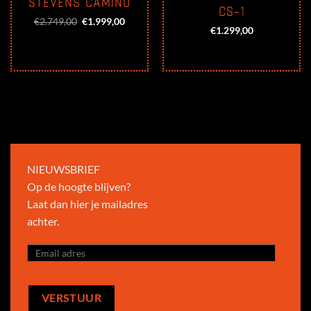
STEVENS CAMINO
CS-1
Oorspronkelijke
Huidige
€
2.749,00
€
1.999,00
prijs
prijs
€
1.299,00
was:
is:
€2.749,00.
€1.999,00.
NIEUWSBRIEF
Op de hoogte blijven?
Laat dan hier je mailadres
achter.