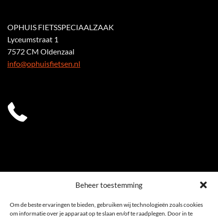
OPHUIS FIETSSPECIAALZAAK
Lyceumstraat 1
7572 CM Oldenzaal
info@ophuisfietsen.nl
0541 539 353
Beheer toestemming
Om de beste ervaringen te bieden, gebruiken wij technologieën zoals cookies
om informatie over je apparaat op te slaan en/of te raadplegen. Door in te