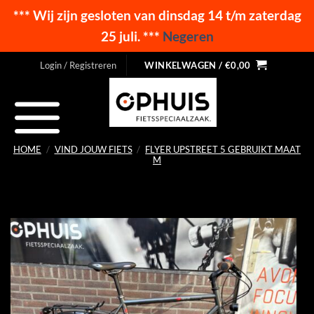
*** Wij zijn gesloten van dinsdag 14 t/m zaterdag
25 juli. ***
Negeren
Ga
Login / Registreren
WINKELWAGEN /
€
0,00
naar
inhoud
HOME
/
VIND JOUW FIETS
/
FLYER UPSTREET 5 GEBRUIKT MAAT
M