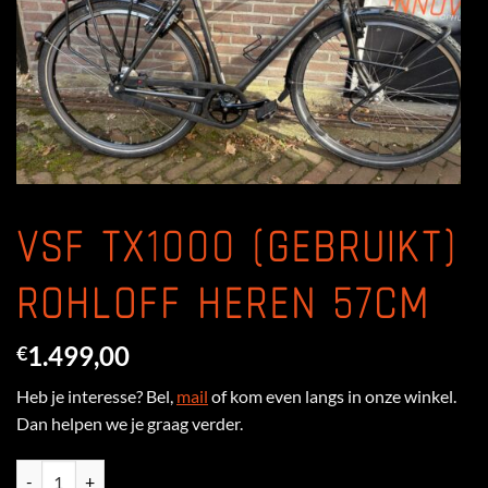
VSF TX1000 (GEBRUIKT)
ROHLOFF HEREN 57CM
1.499,00
€
Heb je interesse? Bel,
mail
of kom even langs in onze winkel.
Dan helpen we je graag verder.
VSF TX1000 (gebruikt) Rohloff heren 57cm aantal