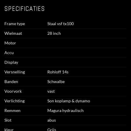
SPECIFICATIES
Frame type
Staal vsf tx100
Wielmaat
28 inch
Motor
Accu
Display
Versnelling
Rohloff 14s
Banden
Schwalbe
Voorvork
vast
Verlichting
Son koplamp & dynamo
Remmen
Magura hydraulisch
Slot
abus
kleur
Grijs