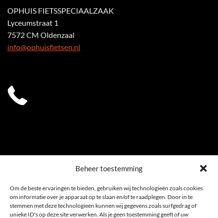
OPHUIS FIETSSPECIAALZAAK
Lyceumstraat 1
7572 CM Oldenzaal
info@ophuisfietsen.nl
0541 539 353
Beheer toestemming
Om de beste ervaringen te bieden, gebruiken wij technologieën zoals cookies
om informatie over je apparaat op te slaan en/of te raadplegen. Door in te
stemmen met deze technologieën kunnen wij gegevens zoals surfgedrag of
unieke ID's op deze site verwerken. Als je geen toestemming geeft of uw