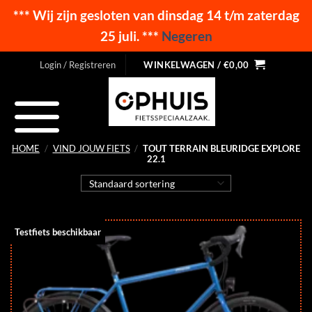
*** Wij zijn gesloten van dinsdag 14 t/m zaterdag
25 juli. ***
Negeren
Ga
Login / Registreren
WINKELWAGEN /
€
0,00
naar
inhoud
HOME
/
VIND JOUW FIETS
/
TOUT TERRAIN BLEURIDGE EXPLORE
22.1
Testfiets beschikbaar