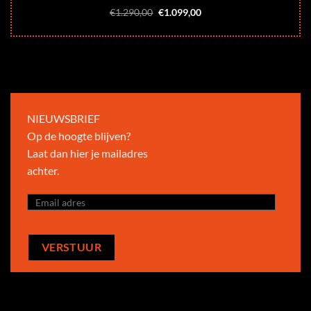
Oorspronkelijke
Huidige
€
1.290,00
€
1.099,00
prijs
prijs
was:
is:
€1.290,00.
€1.099,00.
NIEUWSBRIEF
Op de hoogte blijven?
Laat dan hier je mailadres
achter.