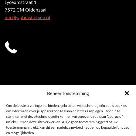
Lyceumstraat 1
7572 CM Oldenzaal
info@ophuisfietsen.nl
0541 539 353
Beheer toestemming
Om de beste ervaringen te bieden, gebruiken wij technologieën zoals cookies
om informatie over je apparaat op te slaan en/of te raadplegen. Door in te
stemmen met deze technologieën kunnen wij gegevens zoals surfgedrag of
unieke ID's op deze site verwerken. Als je geen toestemming geeft of uw
toestemming intrekt, kan dit een nadelige invloed hebben op bepaalde functies
en mogelijkheden.