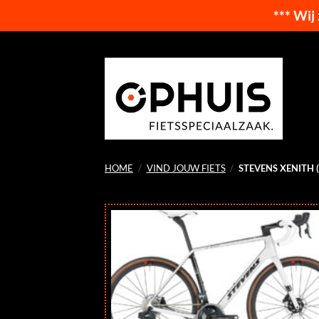
*** Wij
Ga
naar
inhoud
HOME
/
VIND JOUW FIETS
/
STEVENS XENITH 