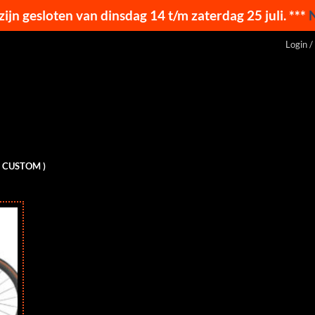
 zijn gesloten van dinsdag 14 t/m zaterdag 25 juli. ***
Login /
( CUSTOM )