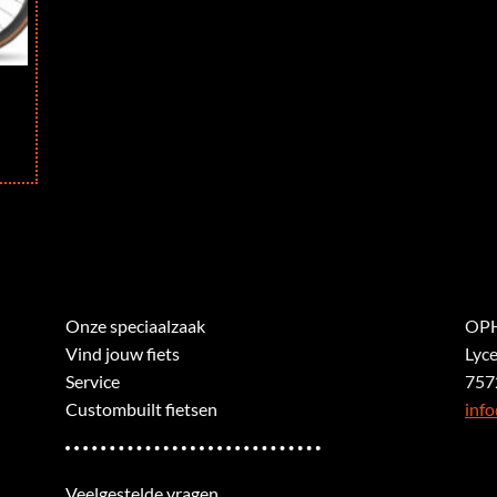
Onze speciaalzaak
OPH
Vind jouw fiets
Lyc
Service
757
Custombuilt fietsen
info
Veelgestelde vragen