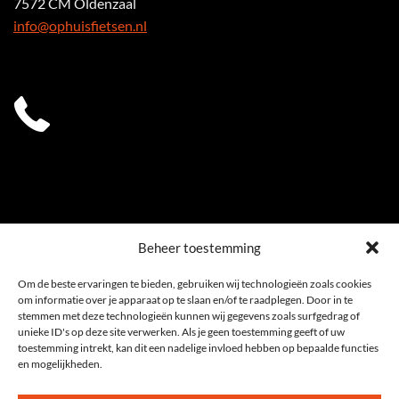
7572 CM Oldenzaal
info@ophuisfietsen.nl
0541 539 353
Beheer toestemming
Om de beste ervaringen te bieden, gebruiken wij technologieën zoals cookies
om informatie over je apparaat op te slaan en/of te raadplegen. Door in te
stemmen met deze technologieën kunnen wij gegevens zoals surfgedrag of
unieke ID's op deze site verwerken. Als je geen toestemming geeft of uw
toestemming intrekt, kan dit een nadelige invloed hebben op bepaalde functies
en mogelijkheden.