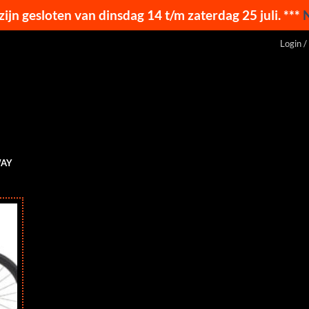
 zijn gesloten van dinsdag 14 t/m zaterdag 25 juli. ***
Login /
WAY