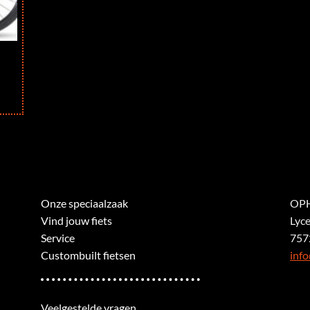
Onze speciaalzaak
OPH
Vind jouw fiets
Lyc
Service
757
Custombuilt fietsen
info
Veelgestelde vragen