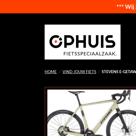
*** Wij
Ga
naar
inhoud
HOME
/
VIND JOUW FIETS
/
STEVENS E-GETA