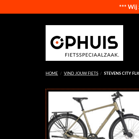
*** Wij
Ga
naar
inhoud
HOME
/
VIND JOUW FIETS
/
STEVENS CITY FL