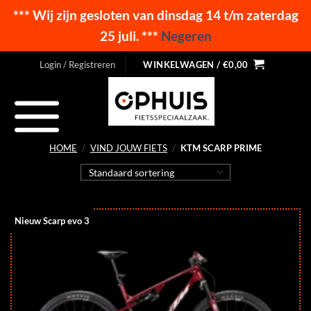
*** Wij zijn gesloten van dinsdag 14 t/m zaterdag
25 juli. ***
Negeren
Ga
Login / Registreren
WINKELWAGEN /
€
0,00
naar
inhoud
HOME
/
VIND JOUW FIETS
/
KTM SCARP PRIME
Nieuw Scarp evo 3