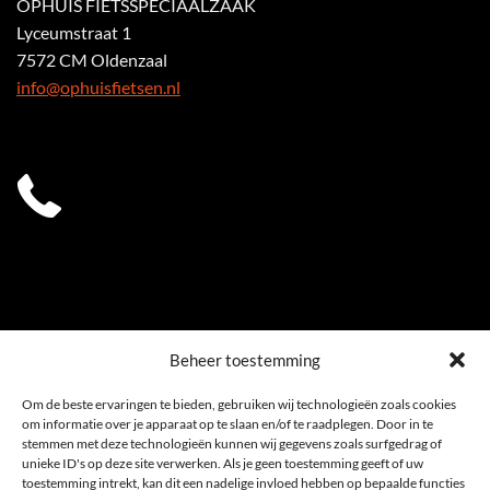
OPHUIS FIETSSPECIAALZAAK
Lyceumstraat 1
7572 CM Oldenzaal
info@ophuisfietsen.nl
0541 539 353
Beheer toestemming
Om de beste ervaringen te bieden, gebruiken wij technologieën zoals cookies
om informatie over je apparaat op te slaan en/of te raadplegen. Door in te
stemmen met deze technologieën kunnen wij gegevens zoals surfgedrag of
unieke ID's op deze site verwerken. Als je geen toestemming geeft of uw
toestemming intrekt, kan dit een nadelige invloed hebben op bepaalde functies