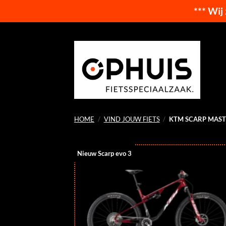
*** Wij
Ga
naar
inhoud
HOME
/
VIND JOUW FIETS
/
KTM SCARP MAST
Nieuw Scarp evo 3