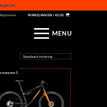
Negeren
 Registreren
WINKELWAGEN /
€
0,00
MENU
 scarp evo 3