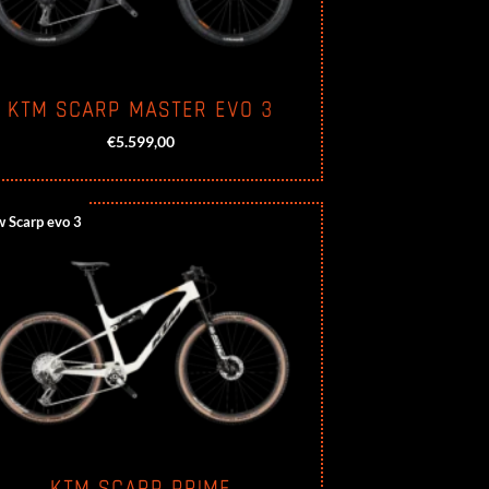
KTM SCARP MASTER EVO 3
€
5.599,00
 Scarp evo 3
KTM SCARP PRIME