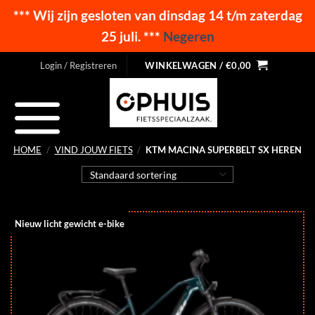
*** Wij zijn gesloten van dinsdag 14 t/m zaterdag
25 juli. ***
Negeren
Ga
Login / Registreren
WINKELWAGEN /
€
0,00
naar
inhoud
HOME
/
VIND JOUW FIETS
/
KTM MACINA SUPERBELT SX HEREN
Nieuw licht gewicht e-bike