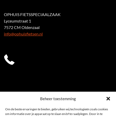
OPHUIS FIETSSPECIAALZAAK
Lyceumstraat 1
7572 CM Oldenzaal
info@ophuisfietsen.nl
0541 539 353
Beheer toestemming
Om de beste ervaringen te bieden, gebruiken wij technologieën zoals cookies
om informatie over je apparaat op te slaan en/of te raadplegen. Door in te