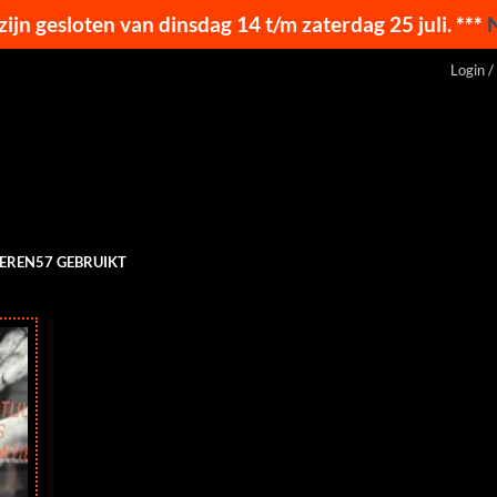
 zijn gesloten van dinsdag 14 t/m zaterdag 25 juli. ***
Login /
EREN57 GEBRUIKT