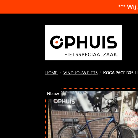
*** Wij
Ga
naar
inhoud
HOME
/
VIND JOUW FIETS
/
KOGA PACE B05 H
Nieuw