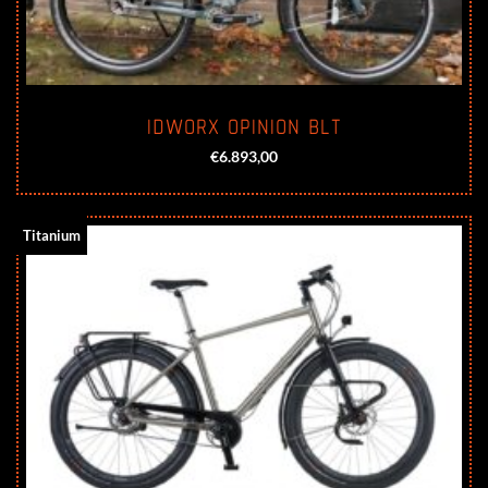
IDWORX OPINION BLT
€
6.893,00
Titanium