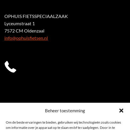
OPHUIS FIETSSPECIAALZAAK
Lyceumstraat 1
7572 CM Oldenzaal
info@ophuisfietsen.nl
0541 539 353
Beheer toestemming
Om de beste ervaringen te bieden, gebruiken wij technologieën zoals cookies
om informatie over je apparaat op te slaan en/of te raadplegen. Door in te