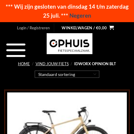
*** Wij zijn gesloten van dinsdag 14 t/m zaterdag
25 juli. ***
Negeren
Ga
Login / Registreren
WINKELWAGEN /
€
0,00
naar
inhoud
HOME
/
VIND JOUW FIETS
/
IDWORX OPINION BLT