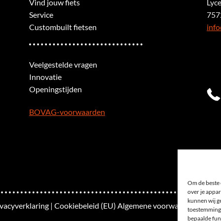
Vind jouw fiets
Lyc
Service
757
Custombuilt fietsen
info
Veelgestelde vragen
Innovatie
Openingstijden
BOVAG-voorwaarden
Om de beste 
over je appar
kunnen wij ge
ivacyverklaring
|
Cookiebeleid (EU)
Algemene voorwaarden
|
Site
toestemming 
bepaalde fun