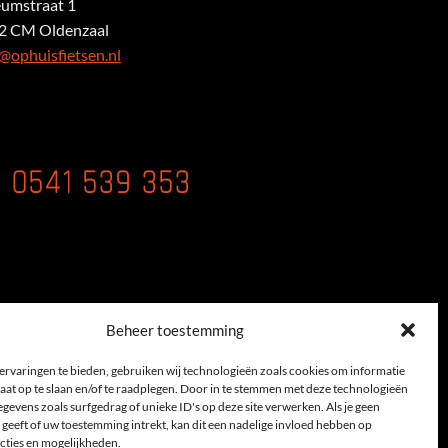
eumstraat 1
2 CM Oldenzaal
@ophuisfietsen.nl
0541 539 353
Beheer toestemming
ervaringen te bieden, gebruiken wij technologieën zoals cookies om informatie
aat op te slaan en/of te raadplegen. Door in te stemmen met deze technologieën
gevens zoals surfgedrag of unieke ID's op deze site verwerken. Als je geen
map
geeft of uw toestemming intrekt, kan dit een nadelige invloed hebben op
cties en mogelijkheden.