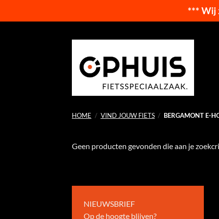
*** Wij
Ga
naar
inhoud
HOME
/
VIND JOUW FIETS
/
BERGAMONT E-HO
Geen producten gevonden die aan je zoekcri
NIEUWSBRIEF
Op de hoogte blijven?