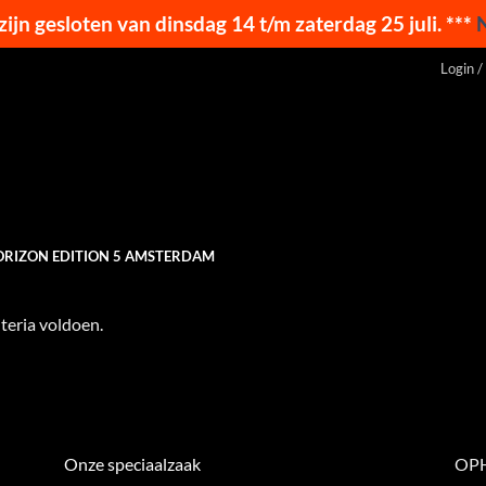
 zijn gesloten van dinsdag 14 t/m zaterdag 25 juli. ***
Login /
RIZON EDITION 5 AMSTERDAM
teria voldoen.
Onze speciaalzaak
OPH